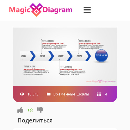
10 315
Временные шкалы
4
+8
Поделиться