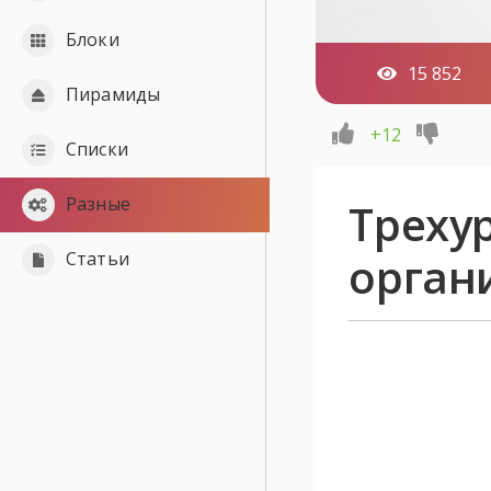
Блоки
15 852
Пирамиды
+12
Списки
Разные
Треху
Статьи
орган