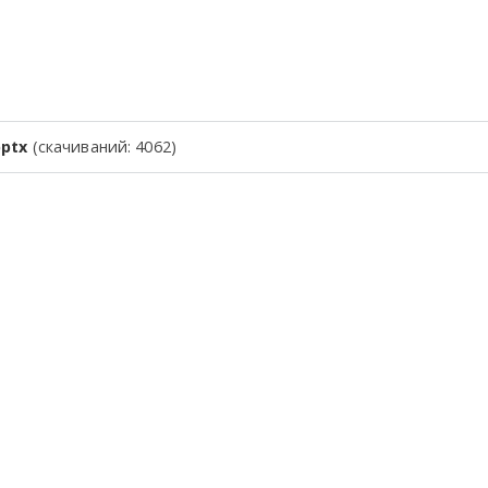
pptx
(cкачиваний: 4062)