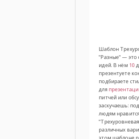
Шаблон Трехуро
"Разные" — это 
идей. В нём
10
д
презентуете кон
подбираете стил
для
презентаци
питчей или обс
заскучаешь: под
людям нравится
"Трехуровневая
различных вари
этом шаблоне р