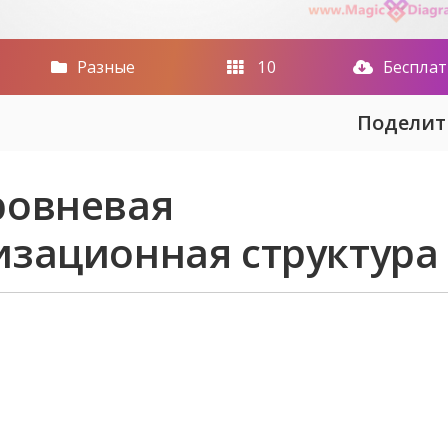
Разные
10
Беспла
Поделит
ровневая
изационная структура