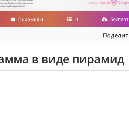
Пирамиды
4
Беспла
Поделит
амма в виде пирамид