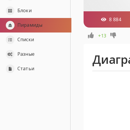
Блоки
8 884
Пирамиды
+13
Списки
Разные
Диагр
Статьи