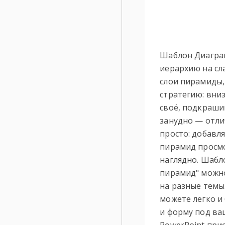
Шаблон Диаграм
иерархию на сла
слои пирамиды,
стратегию: вни
своё, подкрашив
занудно — отл
просто: добавля
пирамид просмо
наглядно. Шабл
пирамид" можно
на разные темы
можете легко и
и форму под ва