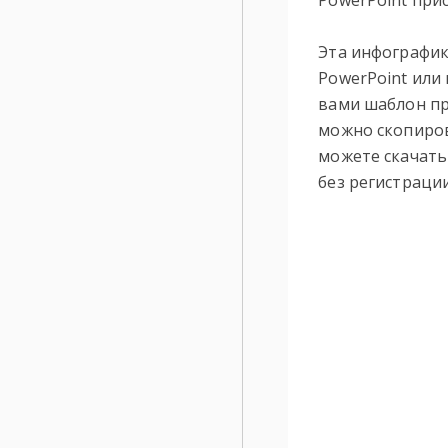
PowerPoint при
Эта инфографик
PowerPoint или 
вами шаблон пр
можно скопиров
можете скачать
без регистрации