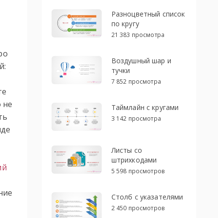
Разноцветный список
по кругу
21 383 просмотра
ро
Воздушный шар и
й:
тучки
7 852 просмотра
те
 не
Таймлайн с кругами
ть
3 142 просмотра
иде
Листы со
штрихкодами
ий
5 598 просмотров
ние
Столб с указателями
2 450 просмотров