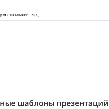
pptx
(cкачиваний: 1900)
тные шаблоны презентаций