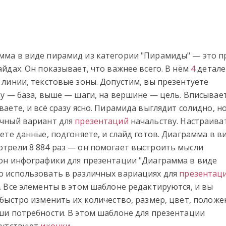
ма в виде пирамид из категории "Пирамиды" — это п
йдах. Он показывает, что важнее всего. В нём
4
детале
 линии, текстовые зоны. Допустим, вы презентуете
зу — база, выше — шаги, на вершине — цель. Вписывае
аете, и всё сразу ясно. Пирамида выглядит солидно, но
ичный вариант для
презентаций
начальству. Настраива
ете данные, подгоняете, и слайд готов. Диаграмма в в
трели 8 884 раз — он помогает выстроить мысли
он инфографики для презентации "Диаграмма в виде
 использовать в различных вариациях для
презентац
. Все элементы в этом шаблоне редактируются, и вы
 быстро изменить их количество, размер, цвет, положе
ши потребности. В этом шаблоне для презентации