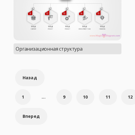
Организационная структура
Навигация
Назад
по
страницам
1
...
9
10
11
12
Вперед