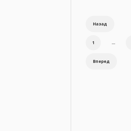
Навигаци
Назад
по
страница
1
...
Вперед