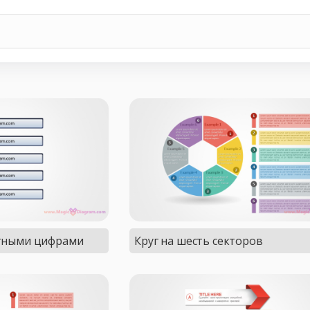
етными цифрами
Круг на шесть секторов