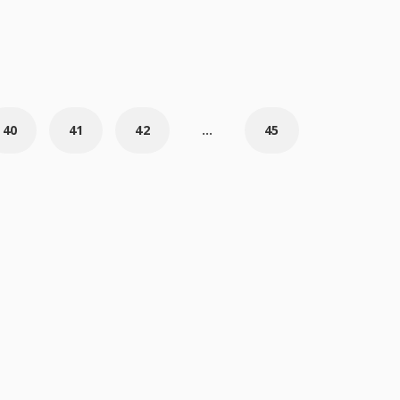
40
41
42
...
45