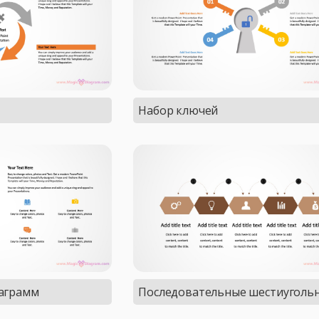
Набор ключей
иаграмм
Последовательные шестиуголь