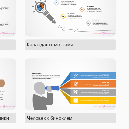
Карандаш с мозгами
ники
Человек с биноклем