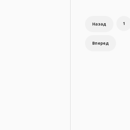
Навигаци
1
Назад
по
страница
Вперед