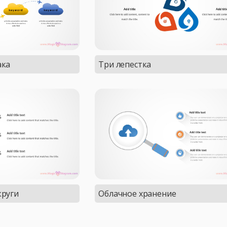
ака
Три лепестка
круги
Облачное хранение