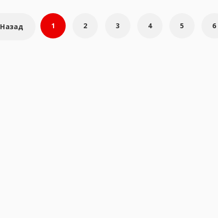
я
1
2
3
4
5
6
Назад
м