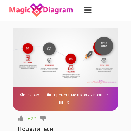
32 308
Временные шкалы
/
Разные
3
+27
Поделиться